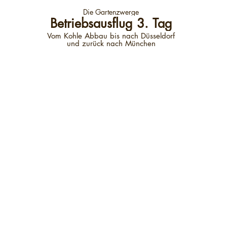
Die Gartenzwerge
Betriebsausflug 3. Tag
Vom Kohle Abbau bis nach Düsseldorf
und zurück nach München
© 2026 Die Gartenzwerge e.K. -
Impressum
-
Datenschutz
Wir bilden